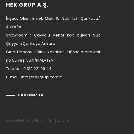
HEK GRUP A.Ş.
İnşaat Ofisi : Emek Mah. 15. Sok. 12/1 Çankaya/
ANKARA
Showroom : Çayyolu Vehbi koç bulvarı Suit
Çayyolu Çankaya Ankara
Gıda Deposu : Dilek kasabası Uğrak mahallesi
no 56 Yeşilyurt /MALATYA
Telefon : 0 312 221 06 44
E-mail :
info@hekgrup.com.tr
HAKKIMIZDA
COPYRIGHT © 2016 -
Aklı Şahane