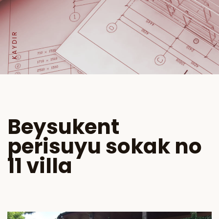
KAYDIR
Beysukent
perisuyu sokak no
11 villa