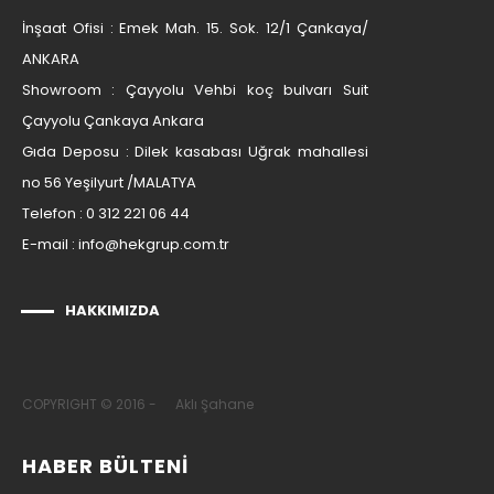
İnşaat Ofisi : Emek Mah. 15. Sok. 12/1 Çankaya/
ANKARA
Showroom : Çayyolu Vehbi koç bulvarı Suit
Çayyolu Çankaya Ankara
Gıda Deposu : Dilek kasabası Uğrak mahallesi
no 56 Yeşilyurt /MALATYA
Telefon : 0 312 221 06 44
E-mail :
info@hekgrup.com.tr
HAKKIMIZDA
COPYRIGHT © 2016 -
Aklı Şahane
HABER BÜLTENİ